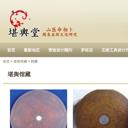
首页
最新动态
营造设计顾问
罗经店
五術工具设计
首页
>
堪舆馆藏
> 列表
堪舆馆藏