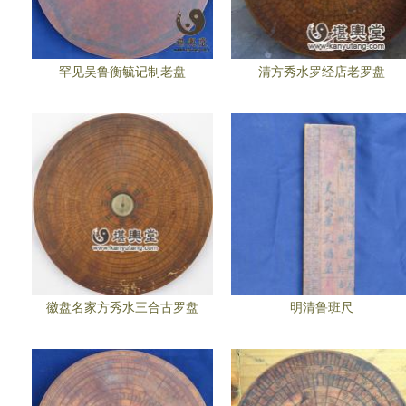
罕见吴鲁衡毓记制老盘
清方秀水罗经店老罗盘
徽盘名家方秀水三合古罗盘
明清鲁班尺